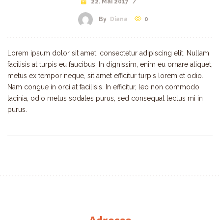
22. Mai 2017
/
By
Diana
0
Lorem ipsum dolor sit amet, consectetur adipiscing elit. Nullam
facilisis at turpis eu faucibus. In dignissim, enim eu ornare aliquet,
metus ex tempor neque, sit amet efficitur turpis lorem et odio.
Nam congue in orci at facilisis. In efficitur, leo non commodo
lacinia, odio metus sodales purus, sed consequat lectus mi in
purus.