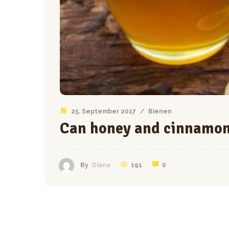
25. September 2017
/
Bienen
Can honey and cinnamon 
191
0
By
Diana