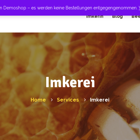
 ein Demoshop – es werden keine Bestellungen entgegengenommen.
Imkerin
Blog
Bee
Imkerei
Home
Services
Imkerei