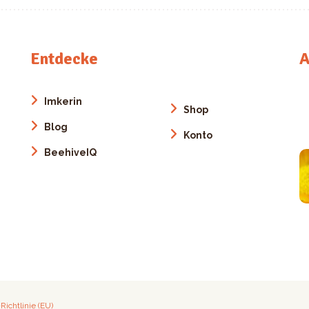
Entdecke
A
Imkerin
Shop
Blog
Konto
BeehiveIQ
Richtlinie (EU)