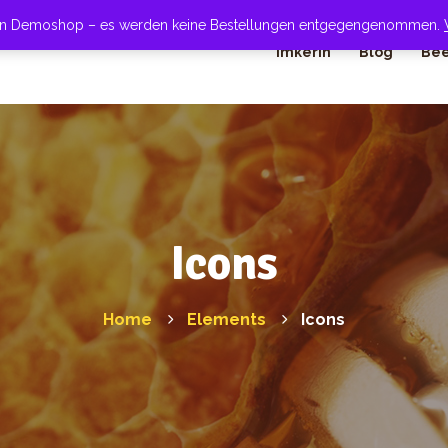
 ein Demoshop – es werden keine Bestellungen entgegengenommen.
Imkerin
Blog
Bee
Icons
Home
Elements
Icons