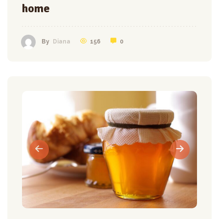
home
156
0
By
Diana